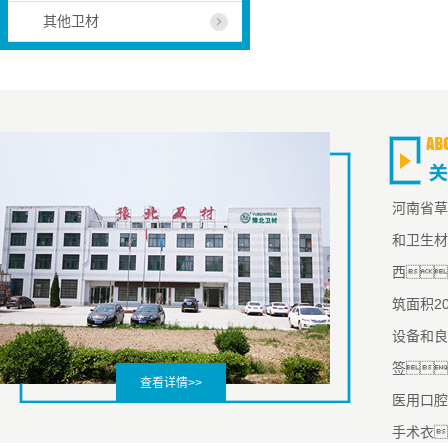
其他卫材
河南省草
和卫生材
西
筑面积2
设备和良
签
查看详情>>
医用口腔
手术衣