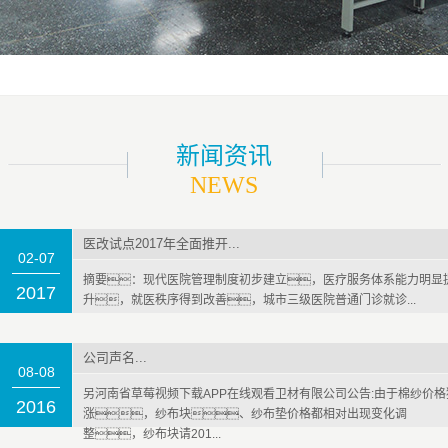
新闻资讯
NEWS
医改试点2017年全面推开...
02-07
摘要：现代医院管理制度初步建立，医疗服务体系能力明显
2017
升，就医秩序得到改善，城市三级医院普通门诊就诊...
公司声名...
08-08
另河南省草莓视频下载APP在线观看卫材有限公司公告:由于棉纱价格
2016
涨，纱布块、纱布垫价格都相对出现变化调
整，纱布块请201...